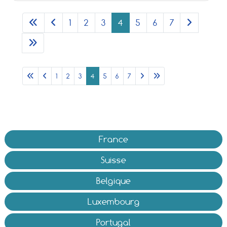
1
2
3
4
5
6
7
1
2
3
4
5
6
7
France
Suisse
Belgique
Luxembourg
Portugal