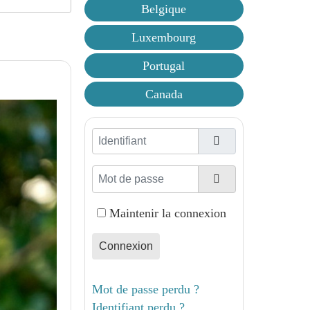
Belgique
Luxembourg
Portugal
Canada
Identifiant
Mot de passe
Afficher le mot d
Maintenir la connexion
Connexion
Mot de passe perdu ?
Identifiant perdu ?