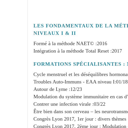
LES FONDAMENTAUX DE LA MÉT
NIVEAUX I & II
Formé à la méthode NAET© :
2016
Intégration à la méthode Total Reset :
2017
FORMATIONS SPÉCIALISANTES : N
Cycle menstruel et les déséquilibres hormona
Troubles Auto-Immuns - EAA niveau I:
01/18
Autour de Lyme :
12/23
Modulation du système immunitaire en cas d’h
Contrer une infection virale :
03/22
Être bien dans son cerveau – les neurotransme
Congrès Lyon 2017, 1er jour : divers thèmes 
Congrès Lyon 2017, 2ème jour : Modulation d