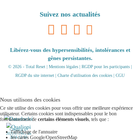
Suivez nos actualités
Libérez-vous des hypersensibilités, intolérances et
gênes persistantes.
© 2026 - Total Reset |
Mentions légales
|
RGDP pour les participants
|
RGDP du site internet
|
Charte d'utilisation des cookies
|
CGU
Nous utilisons des cookies
Ce site utilise des cookies pour vous offrir une meilleure expérience
utilisateur. Certains cookies sont indispensables pour le bon
fonctionnement de
certains éléments visuels
, tels que :
Certificat n°
l'affichage de l'annuaire
2021/97196.2 du
les cartes Google/OpenStreetMap
2024-12-16