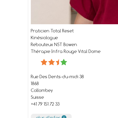
Praticien Total Reset
Kinésiologue
Rebouteux NST Bowen
Thérapie Infra Rouge Vital Dome
Rue Des Dents-du-midi 38
1868
Collombey
Suisse
+41 79 151 72 33
plus d'infos