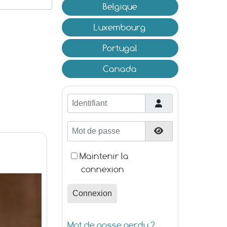
Belgique
Luxembourg
Portugal
Canada
Identifiant
Mot de passe
Afficher le mot d
Maintenir la
connexion
Connexion
Mot de passe perdu ?