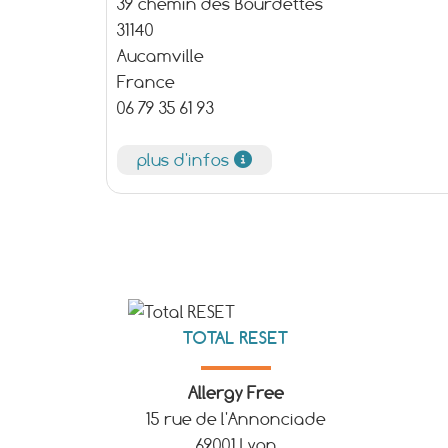
39 chemin des Bourdettes
31140
Aucamville
France
06 79 35 61 93
plus d'infos
TOTAL RESET
Allergy Free
15 rue de l'Annonciade
69001 Lyon