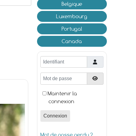
Belgique
Luxembourg
Portugal
Canada
Identifiant
Mot de passe
Afficher le mot d
Maintenir la
connexion
Connexion
Mot de passe perdu ?