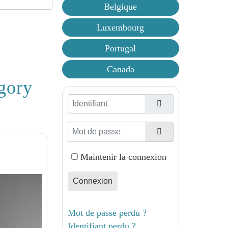
Belgique
Luxembourg
Portugal
Canada
gory
Identifiant
Mot de passe
Afficher le mot d
Maintenir la connexion
Connexion
Mot de passe perdu ?
Identifiant perdu ?