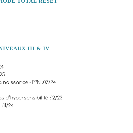
HODE TOTAL RESET
IVEAUX III & IV
24
/25
a naissance - PPN :
07/24
 d’hypersensibilité :
12/23
 :
11/24