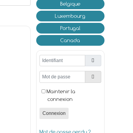
Belgique
Luxembourg
Portugal
Canada
Identifiant
Mot de passe
Afficher le mot d
Maintenir la
connexion
Connexion
Mot de passe perdu ?