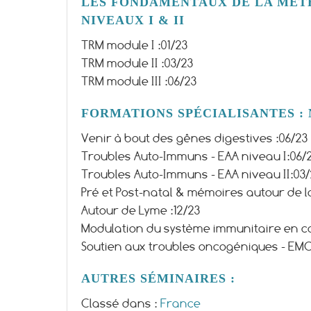
LES FONDAMENTAUX DE LA MÉT
NIVEAUX I & II
TRM module I :
01/23
TRM module II :
03/23
TRM module III :
06/23
FORMATIONS SPÉCIALISANTES : N
Venir à bout des gênes digestives :
06/23
Troubles Auto-Immuns - EAA niveau I:
06/
Troubles Auto-Immuns - EAA niveau II:
03
Pré et Post-natal & mémoires autour de l
Autour de Lyme :
12/23
Modulation du système immunitaire en cas
Soutien aux troubles oncogéniques - EMC
AUTRES SÉMINAIRES :
Classé dans :
France