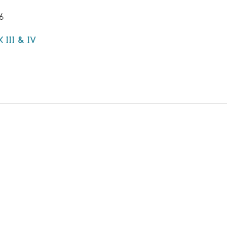
6
III & IV