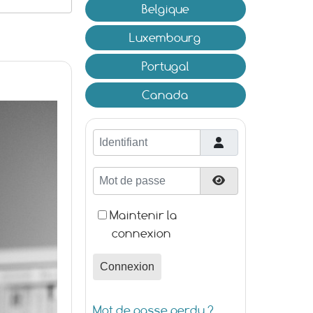
Belgique
Luxembourg
Portugal
Canada
Identifiant
Mot de passe
Afficher le mot d
Maintenir la
connexion
Connexion
Mot de passe perdu ?