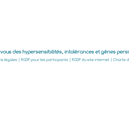
vous des hypersensibilités, intolérances et gênes pers
ns légales
|
RGDP pour les participants
|
RGDP du site internet
|
Charte d'