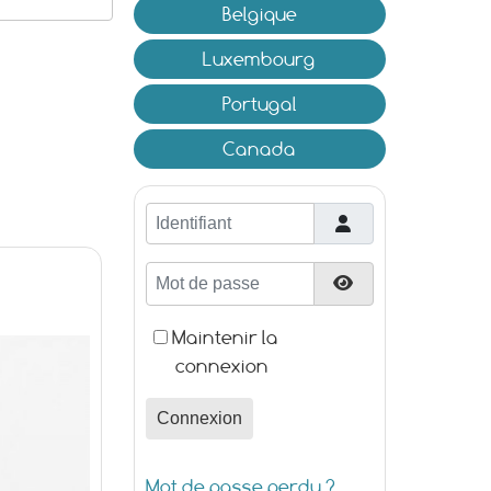
Belgique
Luxembourg
Portugal
Canada
Identifiant
Mot de passe
Afficher le mot d
Maintenir la
connexion
Connexion
Mot de passe perdu ?