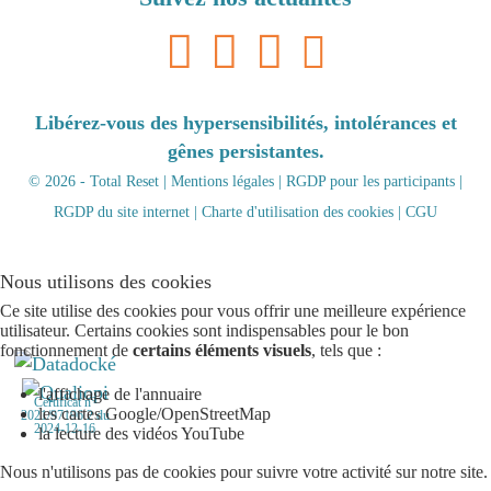
Libérez-vous des hypersensibilités, intolérances et
gênes persistantes.
© 2026 - Total Reset |
Mentions légales
|
RGDP pour les participants
|
RGDP du site internet
|
Charte d'utilisation des cookies
|
CGU
Nous utilisons des cookies
Ce site utilise des cookies pour vous offrir une meilleure expérience
utilisateur. Certains cookies sont indispensables pour le bon
fonctionnement de
certains éléments visuels
, tels que :
l'affichage de l'annuaire
Certificat n°
les cartes Google/OpenStreetMap
2021/97196.2 du
2024-12-16
la lecture des vidéos YouTube
Nous n'utilisons pas de cookies pour suivre votre activité sur notre site.