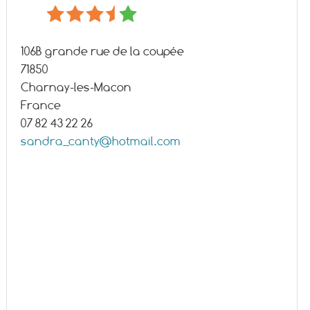
106B grande rue de la coupée
71850
Charnay-les-Macon
France
07 82 43 22 26
sandra_canty@hotmail.com