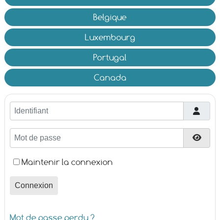
Belgique
Luxembourg
Portugal
Canada
Identifiant
Mot de passe
Affic
Maintenir la connexion
Connexion
Mot de passe perdu ?