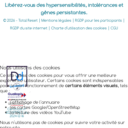
Libérez-vous des hypersensibilités, intolérances et
gênes persistantes.
© 2026 - Total Reset |
Mentions légales
|
RGDP pour les participants
|
RGDP du site internet
|
Charte d'utilisation des cookies
|
CGU
Nous utilisons des cookies
Ce site utilise des cookies pour vous offrir une meilleure
expérience utilisateur. Certains cookies sont indispensables
pour le bon fonctionnement de
certains éléments visuels
, tels
que :
l'affichage de l'annuaire
les cartes Google/OpenStreetMap
Certificat n°
la lecture des vidéos YouTube
2021/97196.2 du
2024-12-16
Nous n'utilisons pas de cookies pour suivre votre activité sur
notre site.