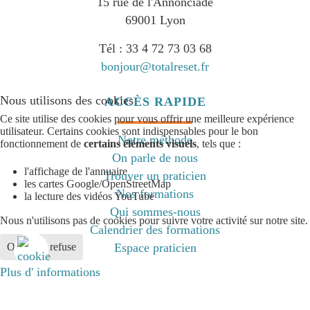
15 rue de l'Annonciade
69001 Lyon
Tél : 33 4 72 73 03 68
bonjour@totalreset.fr
Nous utilisons des cookies
ACCÈS RAPIDE
Ce site utilise des cookies pour vous offrir une meilleure expérience
utilisateur. Certains cookies sont indispensables pour le bon
Notre méthode
fonctionnement de
certains éléments visuels
, tels que :
On parle de nous
l'affichage de l'annuaire
Trouver un praticien
les cartes Google/OpenStreetMap
Nos formations
la lecture des vidéos YouTube
Qui sommes-nous
Nous n'utilisons pas de cookies pour suivre votre activité sur notre site.
Calendrier des formations
Ok
Je refuse
Espace praticien
Plus d' informations
Suivez nos actualités