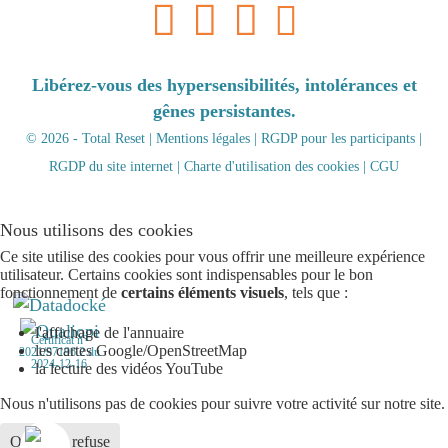
Libérez-vous des hypersensibilités, intolérances et
gênes persistantes.
© 2026 - Total Reset |
Mentions légales
|
RGDP pour les participants
|
RGDP du site internet
|
Charte d'utilisation des cookies
|
CGU
Nous utilisons des cookies
Ce site utilise des cookies pour vous offrir une meilleure expérience
utilisateur. Certains cookies sont indispensables pour le bon
fonctionnement de
certains éléments visuels
, tels que :
l'affichage de l'annuaire
Certificat n°
les cartes Google/OpenStreetMap
2021/97196.2 du
2024-12-16
la lecture des vidéos YouTube
Nous n'utilisons pas de cookies pour suivre votre activité sur notre site.
Ok
Je refuse