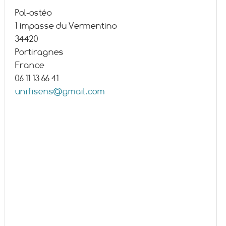
Pol-ostéo
1 impasse du Vermentino
34420
Portiragnes
France
06 11 13 66 41
unifisens@gmail.com