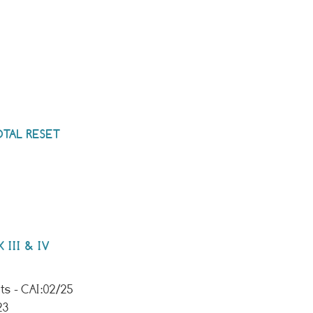
TAL RESET
III & IV
s - CAI:
02/25
23