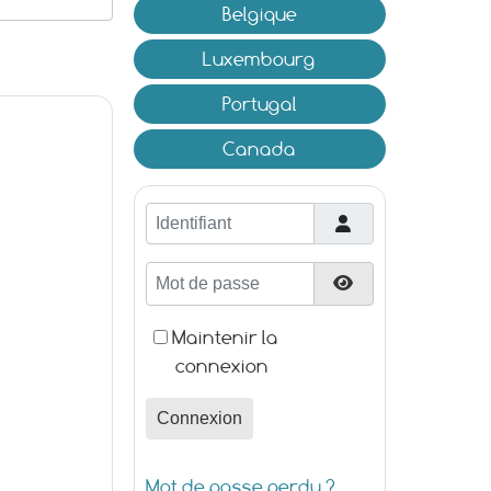
Belgique
Luxembourg
Portugal
Canada
Identifiant
Mot de passe
Afficher le mot d
Maintenir la
connexion
Connexion
Mot de passe perdu ?