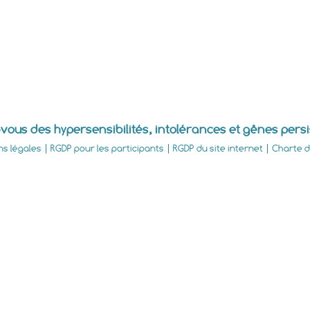
vous des hypersensibilités, intolérances et gênes pers
ns légales
|
RGDP pour les participants
|
RGDP du site internet
|
Charte d'