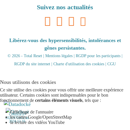
Suivez nos actualités
Libérez-vous des hypersensibilités, intolérances et
gênes persistantes.
© 2026 - Total Reset |
Mentions légales
|
RGDP pour les participants
|
RGDP du site internet
|
Charte d'utilisation des cookies
|
CGU
Nous utilisons des cookies
Ce site utilise des cookies pour vous offrir une meilleure expérience
utilisateur. Certains cookies sont indispensables pour le bon
fonctionnement de
certains éléments visuels
, tels que :
l'affichage de l'annuaire
Certificat n°
les cartes Google/OpenStreetMap
2021/97196.2 du
2024-12-16
la lecture des vidéos YouTube