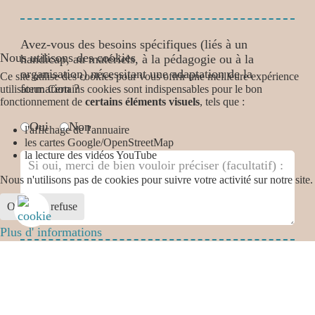
Avez-vous des besoins spécifiques (liés à un
Nous utilisons des cookies
handicap, au matériels, à la pédagogie ou à la
organisation) nécessitant une adaptation de la
Ce site utilise des cookies pour vous offrir une meilleure expérience
formation ?
utilisateur. Certains cookies sont indispensables pour le bon
fonctionnement de
certains éléments visuels
, tels que :
Avez-vous des besoins spécifiques
*
Oui
Non
l'affichage de l'annuaire
les cartes Google/OpenStreetMap
la lecture des vidéos YouTube
Nous n'utilisons pas de cookies pour suivre votre activité sur notre site.
Ok
Je refuse
Plus d' informations
12 + 11 =
Envoyer