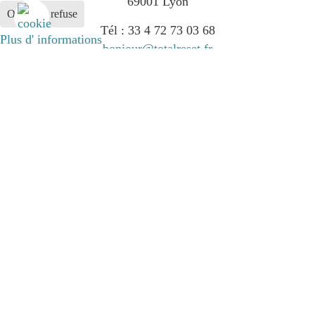
69001 Lyon
Ok
Je refuse
Tél : 33 4 72 73 03 68
Plus d' informations
bonjour@totalreset.fr
ACCÈS RAPIDE
Notre méthode
On parle de nous
Trouver un praticien
Nos formations
Qui sommes-nous
Calendrier des formations
Espace praticien
Suivez nos actualités