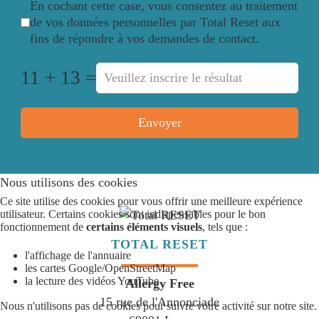
Case cochée
*
En cochant cette case, vous consentez au traitement
de vos données personnelles par Total Reset aux
fins de répondre à vos demandes de contact.
11 + 13 =
Envoyer
Nous utilisons des cookies
Ce site utilise des cookies pour vous offrir une meilleure expérience
utilisateur. Certains cookies sont indispensables pour le bon
fonctionnement de
certains éléments visuels
, tels que :
TOTAL RESET
l'affichage de l'annuaire
les cartes Google/OpenStreetMap
la lecture des vidéos YouTube
Allergy Free
15 rue de l'Annonciade
Nous n'utilisons pas de cookies pour suivre votre activité sur notre site.