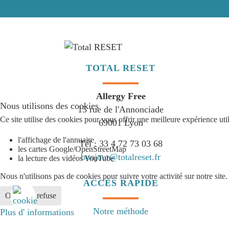
TOTAL RESET
Allergy Free
Nous utilisons des cookies
15 rue de l'Annonciade
Ce site utilise des cookies pour vous offrir une meilleure expérience ut
69001 Lyon
l'affichage de l'annuaire
Tél : 33 4 72 73 03 68
les cartes Google/OpenStreetMap
bonjour@totalreset.fr
la lecture des vidéos YouTube
Nous n'utilisons pas de cookies pour suivre votre activité sur notre site.
ACCÈS RAPIDE
Ok
Je refuse
Notre méthode
Plus d' informations
On parle de nous