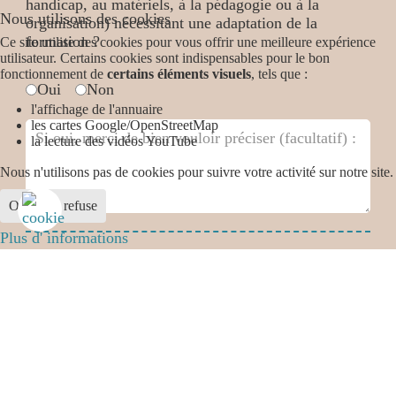
handicap, au matériels, à la pédagogie ou à la
Nous utilisons des cookies
organisation) nécessitant une adaptation de la
formation ?
Ce site utilise des cookies pour vous offrir une meilleure expérience
utilisateur. Certains cookies sont indispensables pour le bon
fonctionnement de
certains éléments visuels
, tels que :
Avez-vous des besoins spécifiques
*
Oui
Non
l'affichage de l'annuaire
les cartes Google/OpenStreetMap
la lecture des vidéos YouTube
Nous n'utilisons pas de cookies pour suivre votre activité sur notre site.
Ok
Je refuse
Plus d' informations
13 + 5 =
Envoyer