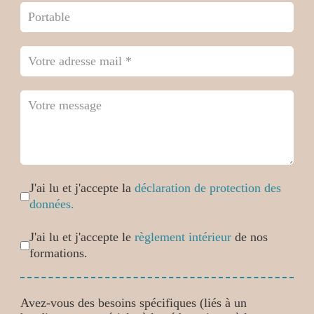
Case cochée
*
J'ai lu et j'accepte la
déclaration de protection des
données.
Case cochée
*
J'ai lu et j'accepte le
règlement intérieur
de nos
formations.
Avez-vous des besoins spécifiques (liés à un