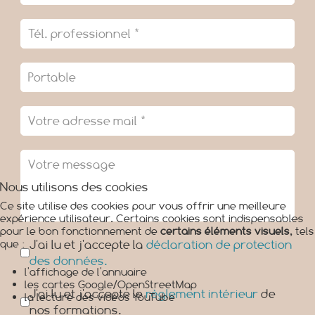
Nous utilisons des cookies
Ce site utilise des cookies pour vous offrir une meilleure
expérience utilisateur. Certains cookies sont indispensables
pour le bon fonctionnement de
certains éléments visuels
, tels
Case cochée
*
que :
J'ai lu et j'accepte la
déclaration de protection
des données.
l'affichage de l'annuaire
les cartes Google/OpenStreetMap
Case cochée
*
J'ai lu et j'accepte le
règlement intérieur
de
la lecture des vidéos YouTube
nos formations.