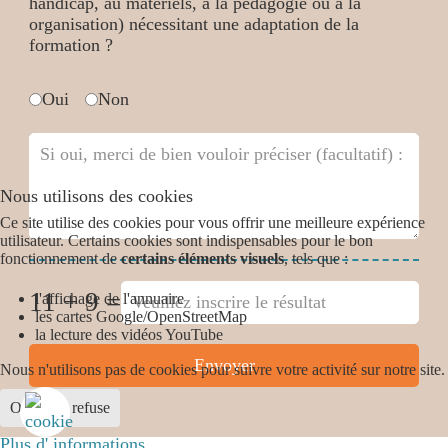
handicap, au matériels, à la pédagogie ou à la
organisation) nécessitant une adaptation de la
formation ?
Avez-vous des besoins spécifiques
*
Oui
Non
Nous utilisons des cookies
Ce site utilise des cookies pour vous offrir une meilleure expérience
utilisateur. Certains cookies sont indispensables pour le bon
fonctionnement de
certains éléments visuels
, tels que :
11 + 9 =
l'affichage de l'annuaire
les cartes Google/OpenStreetMap
la lecture des vidéos YouTube
Envoyer
Nous n'utilisons pas de cookies pour suivre votre activité sur notre site.
Ok
Je refuse
Plus d' informations