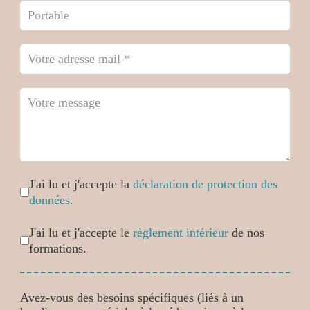
Case cochée
*
J'ai lu et j'accepte la
déclaration de protection des
données.
Case cochée
*
J'ai lu et j'accepte le
règlement intérieur
de nos
formations.
Avez-vous des besoins spécifiques (liés à un