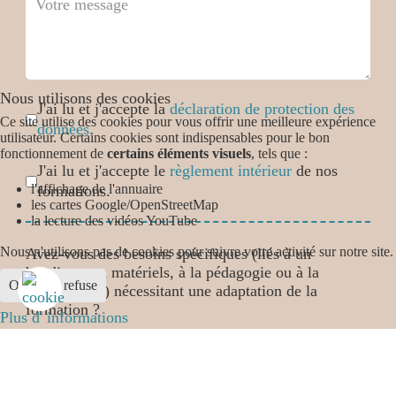
Nous utilisons des cookies
Case cochée
*
J'ai lu et j'accepte la
déclaration de protection des
Ce site utilise des cookies pour vous offrir une meilleure expérience
données.
utilisateur. Certains cookies sont indispensables pour le bon
fonctionnement de
certains éléments visuels
, tels que :
Case cochée
*
J'ai lu et j'accepte le
règlement intérieur
de nos
l'affichage de l'annuaire
formations.
les cartes Google/OpenStreetMap
la lecture des vidéos YouTube
Nous n'utilisons pas de cookies pour suivre votre activité sur notre site.
Avez-vous des besoins spécifiques (liés à un
handicap, au matériels, à la pédagogie ou à la
Ok
Je refuse
organisation) nécessitant une adaptation de la
formation ?
Plus d' informations
Avez-vous des besoins spécifiques
*
Oui
Non