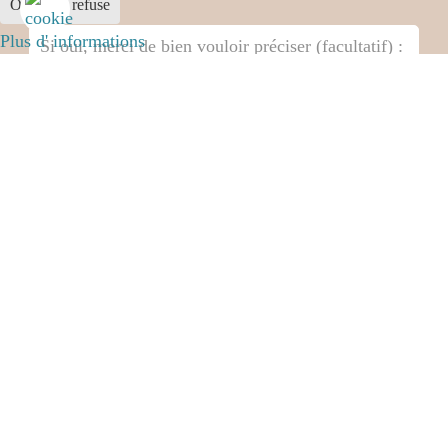
Ok
Je refuse
Plus d' informations
19 - 6 =
Envoyer
TOTAL RESET