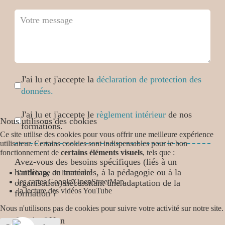
Case cochée
*
J'ai lu et j'accepte la
déclaration de protection des
données.
Case cochée
*
J'ai lu et j'accepte le
règlement intérieur
de nos
Nous utilisons des cookies
formations.
Ce site utilise des cookies pour vous offrir une meilleure expérience
utilisateur. Certains cookies sont indispensables pour le bon
fonctionnement de
certains éléments visuels
, tels que :
Avez-vous des besoins spécifiques (liés à un
handicap, au matériels, à la pédagogie ou à la
l'affichage de l'annuaire
les cartes Google/OpenStreetMap
organisation) nécessitant une adaptation de la
la lecture des vidéos YouTube
formation ?
Nous n'utilisons pas de cookies pour suivre votre activité sur notre site.
Avez-vous des besoins spécifiques
*
Oui
Non